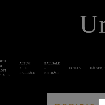
Skip
to
U
content
BEST
ALBUM
BALLSÄLE
OF
ALLE
–
HOTELS
HÄUSER,R
LOST
BALLSÄLE
BEITRÄGE
PLACES