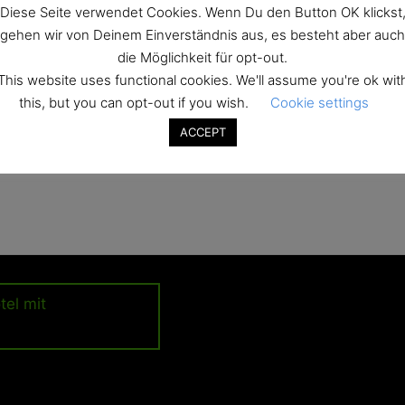
rlassenes-hotel-badezi
Diese Seite verwendet Cookies. Wenn Du den Button OK klickst
gehen wir von Deinem Einverständnis aus, es besteht aber auch
die Möglichkeit für opt-out.
This website uses functional cookies. We'll assume you're ok wit
this, but you can opt-out if you wish.
Cookie settings
ACCEPT
ation
el mit