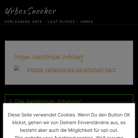
Skip
UrbexSneeker
to
content
VERLASSENE ORTE - LOST PLACES - URBEX
treppe-sanatorium-erholung
Beitragsnavigation
Das Sanatorium „Erholung“
Diese Seite verwendet Cookies. Wenn Du den Button OK
klickst, gehen wir von Deinem Einverständnis aus, es
besteht aber auch die Möglichkeit für opt-out.
This website uses functional cookies. We'll assume