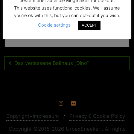
besteht aber auch die Möglichkeit für opt-out.
This website uses functional cookies. We'll assume
you're ok with this, but you can opt-out if you wish.
Cookie settings
ACCEPT
Beitragsnavigation
Das verlassene Ballhaus „Dino“
Copyright+Impressum
Privacy & Cookie Policy
Copyright ©2015-2026 UrbexSneeker . All rights