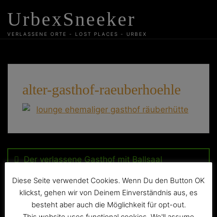
Skip
UrbexSneeker
to
content
VERLASSENE ORTE - LOST PLACES - URBEX
alter-gasthof-raeuberhoehle
Beitragsnavigation
Der verlassene Gasthof mit Ballsaal
„Räuberhütte“
Diese Seite verwendet Cookies. Wenn Du den Button OK
klickst, gehen wir von Deinem Einverständnis aus, es
besteht aber auch die Möglichkeit für opt-out.
This website uses functional cookies. We'll assume