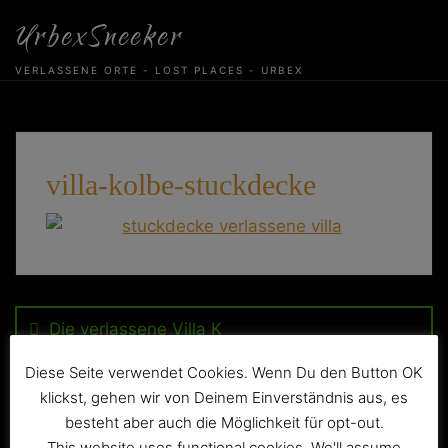
Skip
UrbexSneeker
to
content
VERLASSENE ORTE - LOST PLACES - URBEX
villa-kolbe-stuckdecke
Beitragsnavigation
Die verlassene Villa K
Diese Seite verwendet Cookies. Wenn Du den Button OK
klickst, gehen wir von Deinem Einverständnis aus, es
besteht aber auch die Möglichkeit für opt-out.
This website uses functional cookies. We'll assume