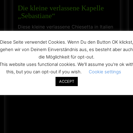
Die kleine verlassene Kapelle
„Sebastiane“
Diese kleine verlassene Chiesetta in Italien
enthält wunderschöne originale
Wandmalereien In Italien soll es ja viele
Diese Seite verwendet Cookies. Wenn Du den Button OK klickst
kleine verlassene Kirchen (chiesa) […]
gehen wir von Deinem Einverständnis aus, es besteht aber auch
die Möglichkeit für opt-out.
This website uses functional cookies. We'll assume you're ok wit
Sonstige
this, but you can opt-out if you wish.
Cookie settings
ACCEPT