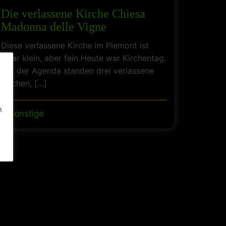
Die verlassene Kirche Chiesa
Madonna delle Vigne
Diese verlassene Kirche im Piemont ist
zwar klein, aber fein Heute war Kirchentag.
Auf der Agenda standen drei verlassene
,
Kirchen, […]
h
Sonstige