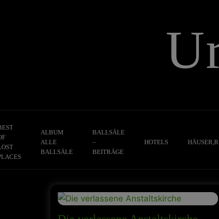
Skip
to
U
content
BEST
ALBUM
BALLSÄLE
OF
ALLE
–
HOTELS
HÄUSER,R
LOST
BALLSÄLE
BEITRÄGE
PLACES