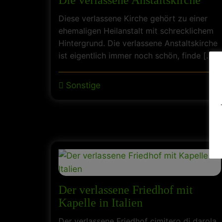
Die verlassene Anstaltskirche
Diese verlassene Kirche gehört zu einer
ehemaligen Heilanstalt mit schrecklichem
Hintergrund. Die verlassene Anstaltskirche
ist eigentlich immer noch schön, finde […]
Sonstige
Der verlassene Friedhof mit
Kapelle in Italien
Der verlassene Friedhof cimitero di darola