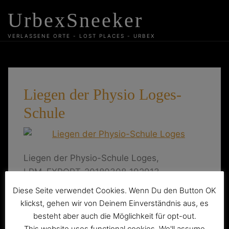
Skip
UrbexSneeker
to
content
VERLASSENE ORTE - LOST PLACES - URBEX
Liegen der Physio Loges-
Schule
Liegen der Physio-Schule Loges,
LRM_EXPORT_20180308_192913
Diese Seite verwendet Cookies. Wenn Du den Button OK
Beitragsnavigation
klickst, gehen wir von Deinem Einverständnis aus, es
besteht aber auch die Möglichkeit für opt-out.
Lost Place: Pflege ist aus….
This website uses functional cookies. We'll assume