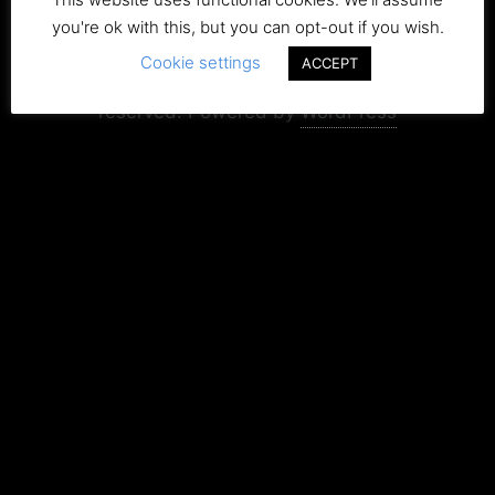
you're ok with this, but you can opt-out if you wish.
Copyright+Impressum
Privacy & Cookie Policy
Cookie settings
ACCEPT
Copyright ©2015-2026 UrbexSneeker . All rights
reserved.
Powered by
WordPress