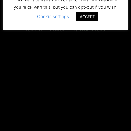
you're ok with this, but you can opt-out if you wish.
Copyright+Impressum
Privacy & Cookie Policy
Cookie settings
ACCEPT
Copyright ©2015-2026 UrbexSneeker . All rights
reserved.
Powered by
WordPress