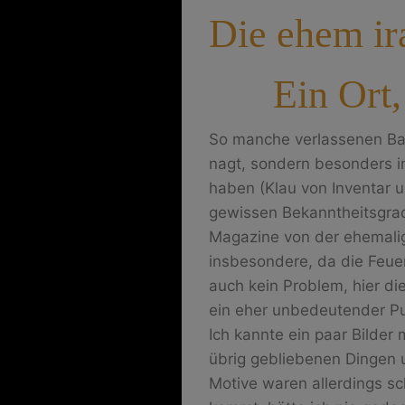
Die ehem ir
Ein Ort
So manche verlassenen Bauw
nagt, sondern besonders i
haben (Klau von Inventar u
gewissen Bekanntheitsgrad
Magazine von der ehemalige
insbesondere, da die Feue
auch kein Problem, hier di
ein eher unbedeutender Pu
Ich kannte ein paar Bilder 
übrig gebliebenen Dingen un
Motive waren allerdings s