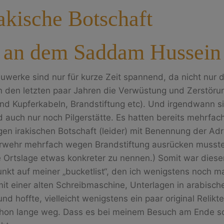
akische Botschaft
, an dem Saddam Hussein 
erke sind nur für kurze Zeit spannend, da nicht nur d
n den letzten paar Jahren die Verwüstung und Zerstör
nd Kupferkabeln, Brandstiftung etc). Und irgendwann s
 auch nur noch Pilgerstätte. Es hatten bereits mehrfa
n irakischen Botschaft (leider) mit Benennung der Adr
rwehr mehrfach wegen Brandstiftung ausrücken musste. 
e Ortslage etwas konkreter zu nennen.) Somit war dieser
nkt auf meiner „bucketlist“, den ich wenigstens noch m
mit einer alten Schreibmaschine, Unterlagen in arabisch
d hoffte, vielleicht wenigstens ein paar original Relikt
chon lange weg. Dass es bei meinem Besuch am Ende so