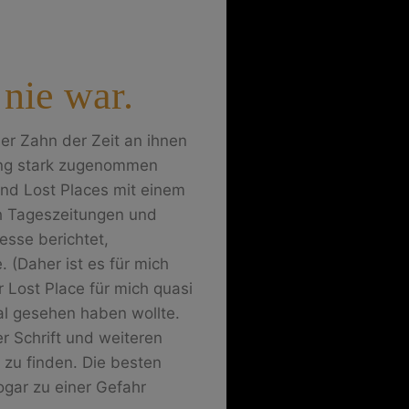
nie war.
er Zahn der Zeit an ihnen
ung stark zugenommen
ind Lost Places mit einem
ch Tageszeitungen und
esse berichtet,
(Daher ist es für mich
 Lost Place für mich quasi
al gesehen haben wollte.
er Schrift und weiteren
e zu finden. Die besten
gar zu einer Gefahr