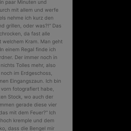
 ein paar Minuten und
urch mit allem und werfe
fels nehme ich kurz den
d grillen, oder was?!“ Das
chrocken, da fast alle
st welchem Kram. Man geht
In einem Regal finde ich
dner. Der immer noch in
ichts Tolles mehr, also
 noch im Erdgeschoss,
inen Eingangszaun. Ich bin
 vorn fotografiert habe,
ten Stock, wo auch der
ommen gerade diese vier
das mit dem Feuer?“ Ich
l hoch kremple und dem
ko, dass die Bengel mir