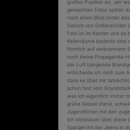
großen Pupillen an, „wir wo
gemachten Fotos später das
noch einen Blick hinter das
Geruch von Grillanzünder o
Foto ist im Kasten und es b
Kellerräume bedeckt sind 
förmlich auf verbranntem S
noch kleine Propaganda-He
der Luft hängende Brandger
entscheide ich mich zum A
dass es über mir tatsächli
schon fast vom Grundstück, 
was ich eigentlich immer 
grüne Sessel stand, schwa
Jugendlichen mit den zugek
bin stinksauer über diese
Spargel mit der Jeans in d