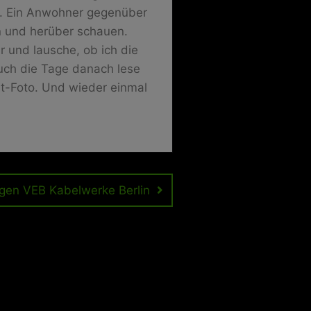
g. Ein Anwohner gegenüber
n und herüber schauen.
 und lausche, ob ich die
auch die Tage danach lese
nt-Foto. Und wieder einmal
gen VEB Kabelwerke Berlin