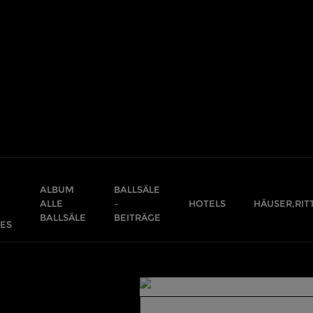
Skip
to
content
ALBUM
BALLSÄLE
ALLE
–
HOTELS
HÄUSER,RIT
BALLSÄLE
BEITRÄGE
ES