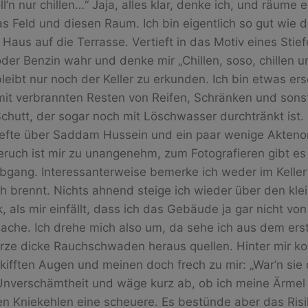
ll’n nur chillen…“ Jaja, alles klar, denke ich, und räume
 Feld und diesen Raum. Ich bin eigentlich so gut wie d
 Haus auf die Terrasse. Vertieft in das Motiv eines Stie
der Benzin wahr und denke mir „Chillen, soso, chillen un
leibt nur noch der Keller zu erkunden. Ich bin etwas ers
mit verbrannten Resten von Reifen, Schränken und son
chutt, der sogar noch mit Löschwasser durchtränkt ist. 
fte über Saddam Hussein und ein paar wenige Aktenor
uch ist mir zu unangenehm, zum Fotografieren gibt es n
bgang. Interessanterweise bemerke ich weder im Keller
ch brennt. Nichts ahnend steige ich wieder über den kle
als mir einfällt, dass ich das Gebäude ja gar nicht von
mache. Ich drehe mich also um, da sehe ich aus dem ers
rze dicke Rauchschwaden heraus quellen. Hinter mir k
ifften Augen und meinen doch frech zu mir: „War’n sie 
 Unverschämtheit und wäge kurz ab, ob ich meine Ärme
en Kniekehlen eine scheuere. Es bestünde aber das Risi