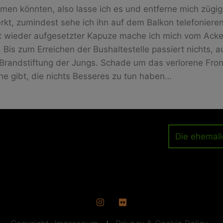
en könnten, also lasse ich es und entferne mich zügi
kt, zumindest sehe ich ihn auf dem Balkon telefoniere
it wieder aufgesetzter Kapuze mache ich mich vom Acker
 Bis zum Erreichen der Bushaltestelle passiert nichts, 
e Brandstiftung der Jungs. Schade um das verlorene Fro
he gibt, die nichts Besseres zu tun haben…
ation
Die ehemali