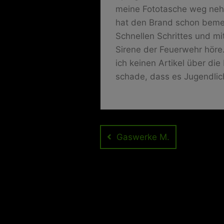
meine Fototasche weg nehm
hat den Brand schon bemer
Schnellen Schrittes und m
Sirene der Feuerwehr höre.
ich keinen Artikel über di
schade, dass es Jugendlic
Beitragsnavig
Gaswerke M.