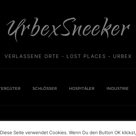
UrbexSneeker
VERLASSENE ORTE - LOST PLACES - URBEX
TERGÜTER
SCHLÖSSER
HOSPITÄLER
INDUSTRIE
Diese Seite verwendet Cookies. Wenn Du den Button OK klickst