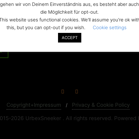
lla-stilisto
gehen wir von Deinem Einverständnis aus, es besteht aber auch
die Möglichkeit für opt-out.
This website uses functional cookies. We'll assume you're ok wit
this, but you can opt-out if you wish.
Cookie settings
ation
ACCEPT
o“
Copyright+Impressum
Privacy & Cookie Policy
015-2026 UrbexSneeker . All rights reserved.
Powered