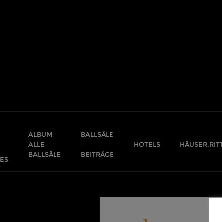
Skip
to
content
ALBUM
BALLSÄLE
ALLE
–
HOTELS
HÄUSER,RIT
BALLSÄLE
BEITRÄGE
ES