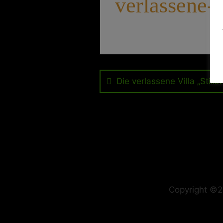
verlassene-vi
Beitragsnavig
Die verlassene Villa „Stilist
Copyright ©2