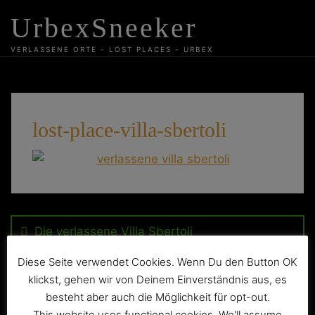
Skip
UrbexSneeker
to
content
VERLASSENE ORTE - LOST PLACES - URBEX
lost-place-villa-sbertoli
Beitragsnavigation
Die verlassene Villa Sbertoli
Diese Seite verwendet Cookies. Wenn Du den Button OK
klickst, gehen wir von Deinem Einverständnis aus, es
besteht aber auch die Möglichkeit für opt-out.
This website uses functional cookies. We'll assume