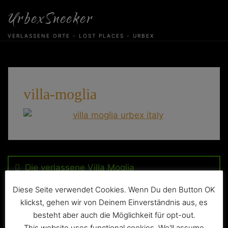
Skip
UrbexSneeker
to
content
VERLASSENE ORTE - LOST PLACES - URBEX
villa-moglia
Beitragsnavigation
Die verlassene Villa Moglia
Diese Seite verwendet Cookies. Wenn Du den Button OK
klickst, gehen wir von Deinem Einverständnis aus, es
besteht aber auch die Möglichkeit für opt-out.
This website uses functional cookies. We'll assume