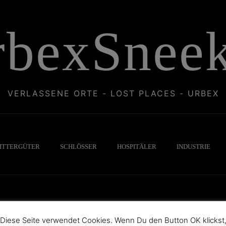
rbexSneek
VERLASSENE ORTE - LOST PLACES - URBEX
ITTERGÜTER
SCHLÖSSER
HOSPITÄLER
INDUSTRIE
Diese Seite verwendet Cookies. Wenn Du den Button OK klickst