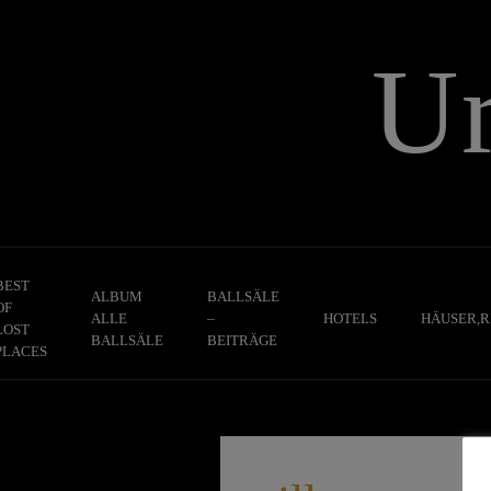
Skip
to
U
content
BEST
ALBUM
BALLSÄLE
OF
ALLE
–
HOTELS
HÄUSER,R
LOST
BALLSÄLE
BEITRÄGE
PLACES