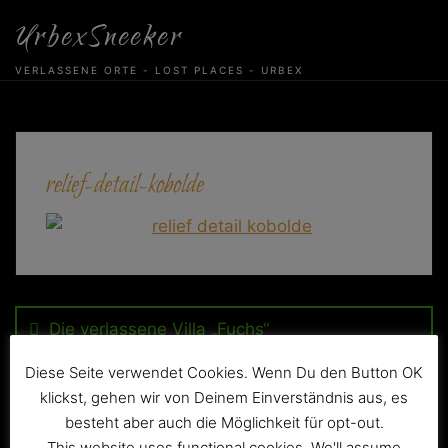
Skip
UrbexSneeker
to
content
VERLASSENE ORTE - LOST PLACES - URBEX
relief-detail-kobolde
Beitragsnavigation
Die verlassene Villa „Fuchs“
Diese Seite verwendet Cookies. Wenn Du den Button OK
klickst, gehen wir von Deinem Einverständnis aus, es
besteht aber auch die Möglichkeit für opt-out.
This website uses functional cookies. We'll assume