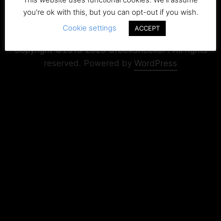
you're ok with this, but you can opt-out if you wish.
Cookie settings
Copyright+Impressum
Privacy & Cookie Policy
ACCEPT
Copyright ©2015-2026 UrbexSneeker . All rights
reserved.
Powered by
WordPress