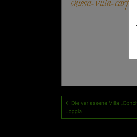
chiesa-villa-carpen
Beitragsnavigation
Die verlassene Villa „Conc
Loggia