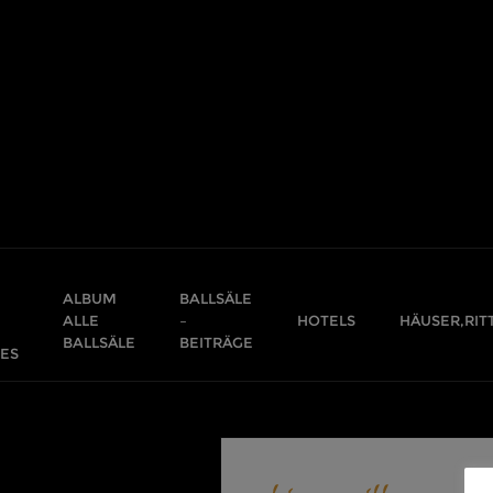
Skip
to
content
ALBUM
BALLSÄLE
ALLE
–
HOTELS
HÄUSER,RIT
BALLSÄLE
BEITRÄGE
ES