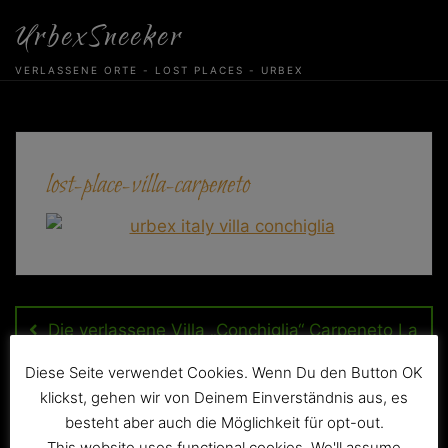
Skip
UrbexSneeker
to
content
VERLASSENE ORTE - LOST PLACES - URBEX
lost-place-villa-carpeneto
Beitragsnavigation
Die verlassene Villa „Conchiglia“ Carpeneto La
Loggia
Diese Seite verwendet Cookies. Wenn Du den Button OK
klickst, gehen wir von Deinem Einverständnis aus, es
besteht aber auch die Möglichkeit für opt-out.
This website uses functional cookies. We'll assume