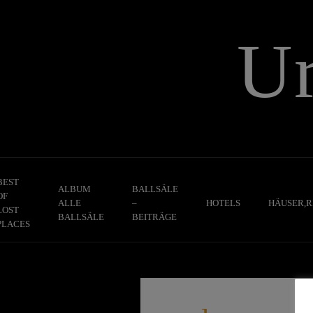
Skip
to
U
content
BEST
ALBUM
BALLSÄLE
OF
ALLE
–
HOTELS
HÄUSER,R
LOST
BALLSÄLE
BEITRÄGE
PLACES