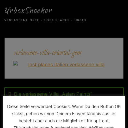
Skip
UrbexSneeker
to
content
VERLASSENE ORTE - LOST PLACES - URBEX
verlassene-villa-oriental-gem
Beitragsnavigation
Die verlassene Villa „Asian Paints“
Diese Seite verwendet Cookies. Wenn Du den Button OK
klickst, gehen wir von Deinem Einverständnis aus, es
besteht aber auch die Möglichkeit für opt-out.
This website uses functional cookies. We'll assume