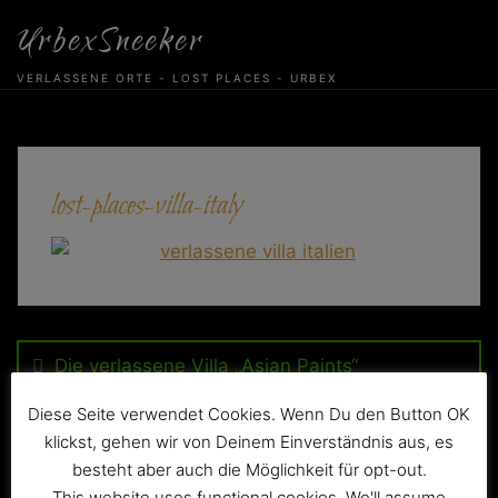
Skip
UrbexSneeker
to
content
VERLASSENE ORTE - LOST PLACES - URBEX
lost-places-villa-italy
Beitragsnavigation
Die verlassene Villa „Asian Paints“
Diese Seite verwendet Cookies. Wenn Du den Button OK
klickst, gehen wir von Deinem Einverständnis aus, es
besteht aber auch die Möglichkeit für opt-out.
This website uses functional cookies. We'll assume