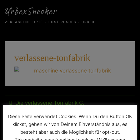
Skip
UrbexSneeker
to
content
VERLASSENE ORTE - LOST PLACES - URBEX
verlassene-tonfabrik
Beitragsnavigation
Die verlassene Tonfabrik C.
Diese Seite verwendet Cookies. Wenn Du den Button OK
klickst, gehen wir von Deinem Einverständnis aus, es
besteht aber auch die Möglichkeit für opt-out.
This website uses functional cookies. We'll assume