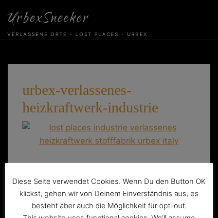
Skip
UrbexSneeker
to
content
VERLASSENE ORTE - LOST PLACES - URBEX
urbex-verlassenes-
heizkraftwerk-industrie
Beitragsnavigation
Diese Seite verwendet Cookies. Wenn Du den Button OK
Die verlassene Stofffabrik
klickst, gehen wir von Deinem Einverständnis aus, es
besteht aber auch die Möglichkeit für opt-out.
This website uses functional cookies. We'll assume