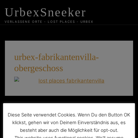
Skip
UrbexSneeker
to
content
VERLASSENE ORTE - LOST PLACES - URBEX
urbex-fabrikantenvilla-
obergeschoss
Beitragsnavigation
Die verlassene gelbe Fabrikantenvilla
Diese Seite verwendet Cookies. Wenn Du den Button OK
klickst, gehen wir von Deinem Einverständnis aus, es
besteht aber auch die Möglichkeit für opt-out.
This website uses functional cookies. We'll assume