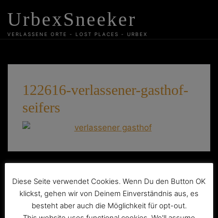
Skip
UrbexSneeker
to
content
VERLASSENE ORTE - LOST PLACES - URBEX
122616-verlassener-gasthof-
seifers
Beitragsnavigation
Die verlassene Gaststätte Seifersdorf
Diese Seite verwendet Cookies. Wenn Du den Button OK
klickst, gehen wir von Deinem Einverständnis aus, es
besteht aber auch die Möglichkeit für opt-out.
This website uses functional cookies. We'll assume