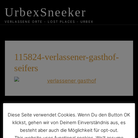
Skip
UrbexSneeker
to
content
VERLASSENE ORTE - LOST PLACES - URBEX
115824-verlassener-gasthof-
seifers
Beitragsnavigation
Die verlassene Gaststätte Seifersdorf
Diese Seite verwendet Cookies. Wenn Du den Button OK
klickst, gehen wir von Deinem Einverständnis aus, es
besteht aber auch die Möglichkeit für opt-out.
This website uses functional cookies. We'll assume