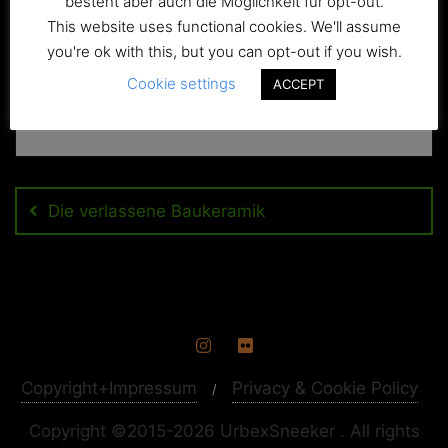
besteht aber auch die Möglichkeit für opt-out.
This website uses functional cookies. We'll assume
you're ok with this, but you can opt-out if you wish.
Cookie settings
ACCEPT
Beitragsnavigation
Die verlassene Baukeramik
Copyright+Impressum
Privacy & Cookie Policy
Copyright ©2015-2026 UrbexSneeker . All rights