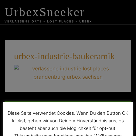
Skip
UrbexSneeker
to
content
VERLASSENE ORTE - LOST PLACES - URBEX
urbex-industrie-baukeramik
Beitragsnavigation
Die verlassene Baukeramik
Diese Seite verwendet Cookies. Wenn Du den Button OK
klickst, gehen wir von Deinem Einverständnis aus, es
besteht aber auch die Möglichkeit für opt-out.
This website uses functional cookies. We'll assume