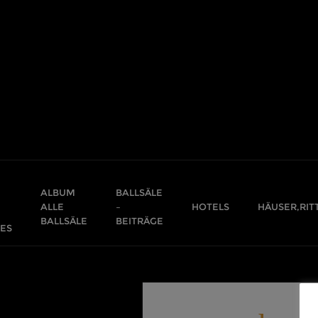
Skip
to
content
ALBUM
BALLSÄLE
ALLE
–
HOTELS
HÄUSER,RIT
BALLSÄLE
BEITRÄGE
ES