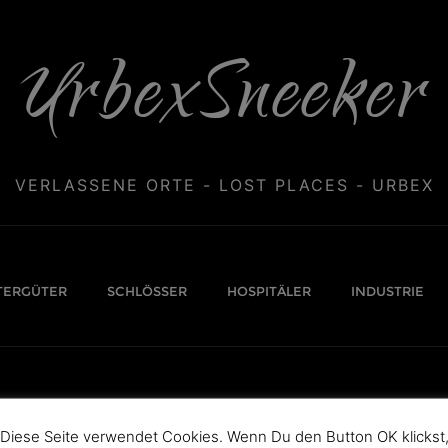
UrbexSneeker
VERLASSENE ORTE - LOST PLACES - URBEX
TERGÜTER
SCHLÖSSER
HOSPITÄLER
INDUSTRIE
Diese Seite verwendet Cookies. Wenn Du den Button OK klickst