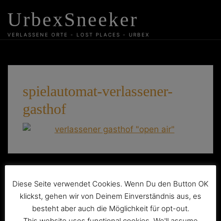
Skip
UrbexSneeker
to
content
VERLASSENE ORTE - LOST PLACES - URBEX
spielautomat-verlassener-
gasthof
Beitragsnavigation
Der verlassene Gasthof „Open Air“ in
Diese Seite verwendet Cookies. Wenn Du den Button OK
Hartmannsdorf
klickst, gehen wir von Deinem Einverständnis aus, es
besteht aber auch die Möglichkeit für opt-out.
This website uses functional cookies. We'll assume