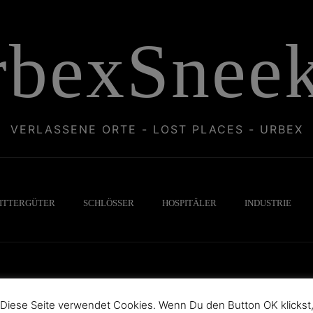
rbexSneek
VERLASSENE ORTE - LOST PLACES - URBEX
ITTERGÜTER
SCHLÖSSER
HOSPITÄLER
INDUSTRIE
Diese Seite verwendet Cookies. Wenn Du den Button OK klickst