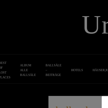
Skip
to
U
content
BEST
ALBUM
BALLSÄLE
OF
ALLE
–
HOTELS
HÄUSER,R
LOST
BALLSÄLE
BEITRÄGE
PLACES