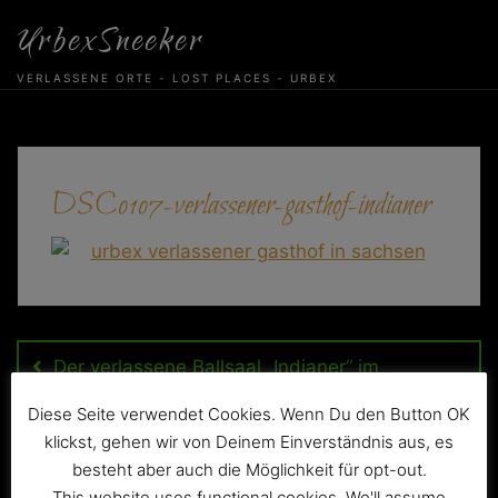
Skip
UrbexSneeker
to
content
VERLASSENE ORTE - LOST PLACES - URBEX
DSC0107-verlassener-gasthof-indianer
Beitragsnavigation
Der verlassene Ballsaal „Indianer“ im
ehemaligen Hartmann’s Gasthof
Diese Seite verwendet Cookies. Wenn Du den Button OK
klickst, gehen wir von Deinem Einverständnis aus, es
besteht aber auch die Möglichkeit für opt-out.
This website uses functional cookies. We'll assume