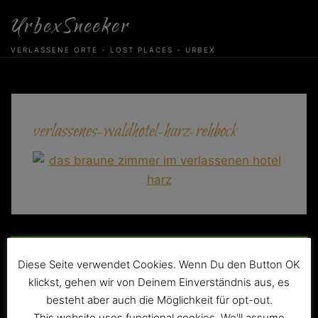
Skip
UrbexSneeker
to
content
VERLASSENE ORTE - LOST PLACES - URBEX
verlassenes-waldhotel-harz-rehbock
Beitragsnavigation
Das verlassene Rehbock-Hotel
Diese Seite verwendet Cookies. Wenn Du den Button OK
klickst, gehen wir von Deinem Einverständnis aus, es
besteht aber auch die Möglichkeit für opt-out.
This website uses functional cookies. We'll assume