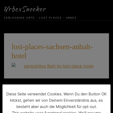
Skip
UrbexSneeker
to
content
VERLASSENE ORTE - LOST PLACES - URBEX
lost-places-sachsen-anhalt-
hotel
Beitragsnavigation
Das verlassene Hotel „Teddy“
Diese Seite verwendet Cookies. Wenn Du den Button OK
klickst, gehen wir von Deinem Einverständnis aus, es
besteht aber auch die Möglichkeit für opt-out.
This website uses functional cookies. We'll assume