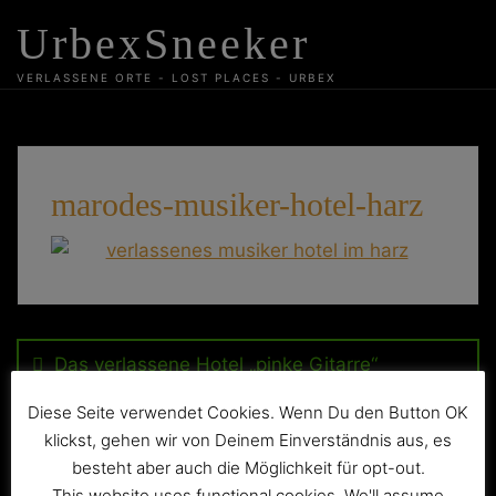
Skip
UrbexSneeker
to
content
VERLASSENE ORTE - LOST PLACES - URBEX
marodes-musiker-hotel-harz
Beitragsnavigation
Das verlassene Hotel „pinke Gitarre“
Diese Seite verwendet Cookies. Wenn Du den Button OK
klickst, gehen wir von Deinem Einverständnis aus, es
besteht aber auch die Möglichkeit für opt-out.
This website uses functional cookies. We'll assume