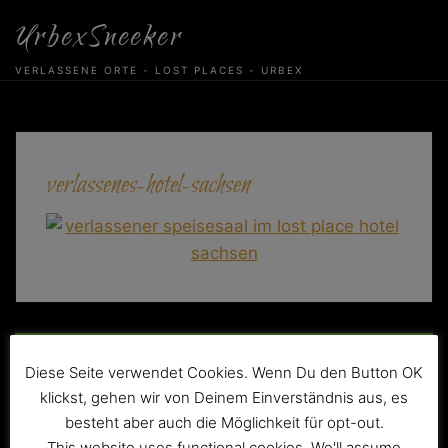
Skip
UrbexSneeker
to
content
VERLASSENE ORTE - LOST PLACES - URBEX
verlassenes-hotel-sachsen
Beitragsnavigation
Das verlassene Ferienhotel mit verfallenem
Diese Seite verwendet Cookies. Wenn Du den Button OK
Tanzsaal
klickst, gehen wir von Deinem Einverständnis aus, es
besteht aber auch die Möglichkeit für opt-out.
This website uses functional cookies. We'll assume