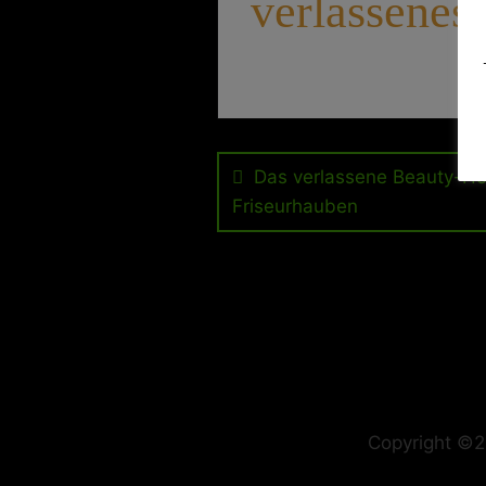
verlassenes-
Beitragsnavig
Das verlassene Beauty-Hot
Friseurhauben
Copyright ©2