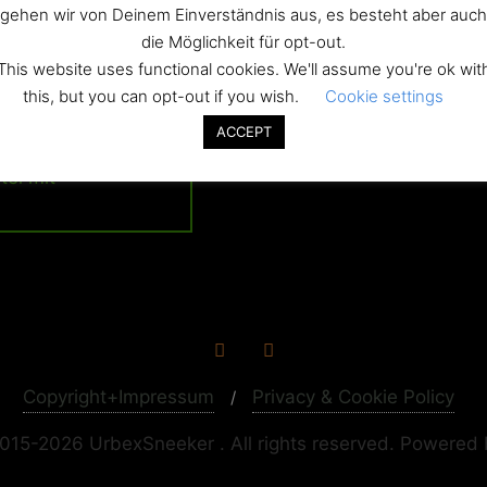
hotel-harz
gehen wir von Deinem Einverständnis aus, es besteht aber auch
die Möglichkeit für opt-out.
This website uses functional cookies. We'll assume you're ok wit
this, but you can opt-out if you wish.
Cookie settings
ation
ACCEPT
el mit
Copyright+Impressum
Privacy & Cookie Policy
015-2026 UrbexSneeker . All rights reserved.
Powered