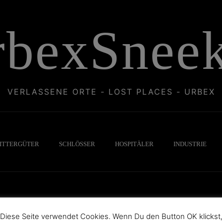
rbexSneek
VERLASSENE ORTE - LOST PLACES - URBEX
ITTERGÜTER
SCHLÖSSER
HOSPITÄLER
INDUSTRIE
Diese Seite verwendet Cookies. Wenn Du den Button OK klickst