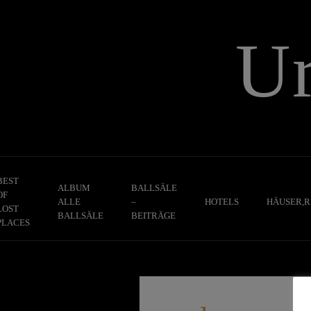
Skip
to
U
content
BEST
ALBUM
BALLSÄLE
OF
ALLE
–
HOTELS
HÄUSER,R
LOST
BALLSÄLE
BEITRÄGE
PLACES