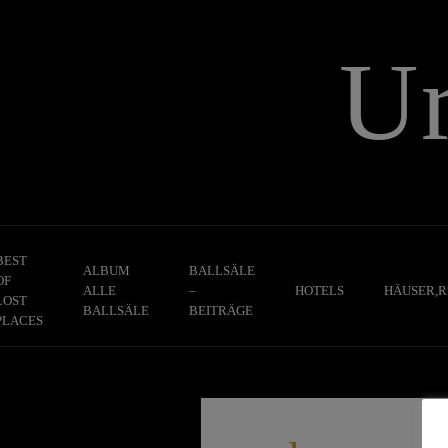
Skip
to
U
content
BEST
ALBUM
BALLSÄLE
OF
ALLE
–
HOTELS
HÄUSER,R
LOST
BALLSÄLE
BEITRÄGE
PLACES