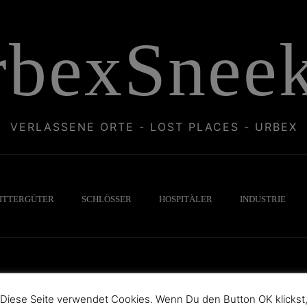
rbexSneek
VERLASSENE ORTE - LOST PLACES - URBEX
ITTERGÜTER
SCHLÖSSER
HOSPITÄLER
INDUSTRIE
Diese Seite verwendet Cookies. Wenn Du den Button OK klickst