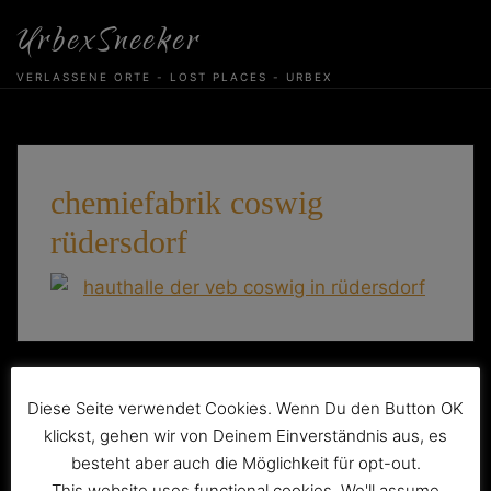
Skip
UrbexSneeker
to
content
VERLASSENE ORTE - LOST PLACES - URBEX
chemiefabrik coswig
rüdersdorf
Beitragsnavigation
VEB Chemiewerk Coswig Rüdersdorf
Diese Seite verwendet Cookies. Wenn Du den Button OK
klickst, gehen wir von Deinem Einverständnis aus, es
besteht aber auch die Möglichkeit für opt-out.
This website uses functional cookies. We'll assume