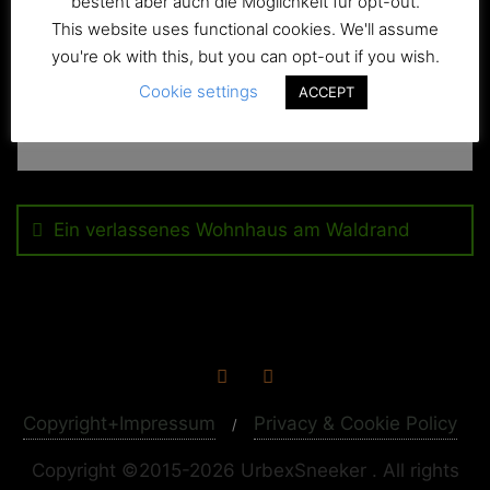
besteht aber auch die Möglichkeit für opt-out.
This website uses functional cookies. We'll assume
you're ok with this, but you can opt-out if you wish.
Cookie settings
ACCEPT
Beitragsnavigation
Ein verlassenes Wohnhaus am Waldrand
Copyright+Impressum
Privacy & Cookie Policy
Copyright ©2015-2026 UrbexSneeker . All rights