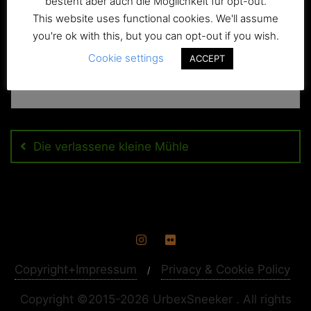
besteht aber auch die Möglichkeit für opt-out.
This website uses functional cookies. We'll assume
you're ok with this, but you can opt-out if you wish.
Cookie settings
ACCEPT
Beitragsnavigation
Die verlassene kleine Mühle
Copyright+Impressum
Privacy & Cookie Policy
Copyright ©2015-2026 UrbexSneeker . All rights