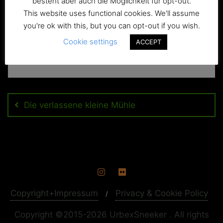
besteht aber auch die Möglichkeit für opt-out.
This website uses functional cookies. We'll assume
you're ok with this, but you can opt-out if you wish.
Cookie settings
ACCEPT
Beitragsnavigation
Die verlassene kleine Mühle
Copyright+Impressum
Privacy & Cookie Policy
Copyright ©2015-2026 UrbexSneeker . All rights