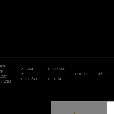
Skip
to
content
BEST
ALBUM
BALLSÄLE
OF
ALLE
–
HOTELS
HÄUSER,R
LOST
BALLSÄLE
BEITRÄGE
PLACES