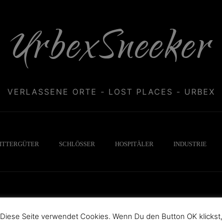
UrbexSneeker
VERLASSENE ORTE - LOST PLACES - URBEX
ITTERGÜTER
SCHLÖSSER
HOSPITÄLER
INDUSTRIE
Diese Seite verwendet Cookies. Wenn Du den Button OK klickst