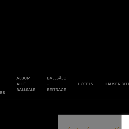
Skip
to
content
ALBUM
BALLSÄLE
ALLE
–
HOTELS
HÄUSER,RIT
BALLSÄLE
BEITRÄGE
ES