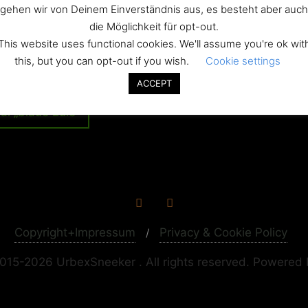
gehen wir von Deinem Einverständnis aus, es besteht aber auch
die Möglichkeit für opt-out.
This website uses functional cookies. We'll assume you're ok wit
this, but you can opt-out if you wish.
Cookie settings
ACCEPT
al „blaue Eule“
Copyright+Impressum
Privacy & Cookie Policy
015-2026 UrbexSneeker . All rights reserved.
Powered