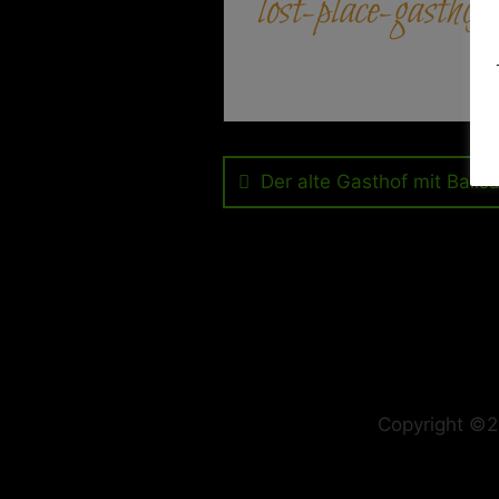
lost-place-gasthof
Beitragsnavigation
Der alte Gasthof mit Ballsa
Copyright ©2