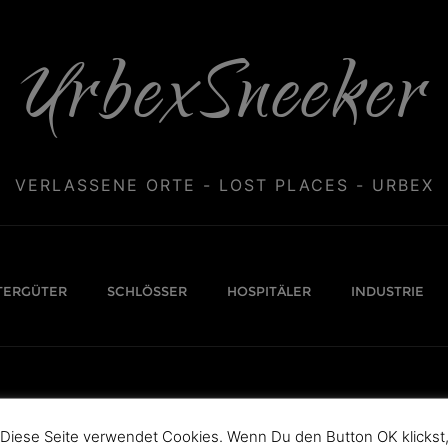
UrbexSneeker
VERLASSENE ORTE - LOST PLACES - URBEX
TERGÜTER
SCHLÖSSER
HOSPITÄLER
INDUSTRIE
Diese Seite verwendet Cookies. Wenn Du den Button OK klickst