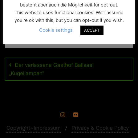
besteht aber auch die Möglichkeit für opt-out.
This website uses functional cookies. We'll assume
you're ok with this, but you can opt-out if you wish.
Cookie settings
ACCEPT
Beitragsnavigation
Der verlassene Gasthof Ballsaal
„Kugellampen“
Copyright+Impressum
Privacy & Cookie Policy