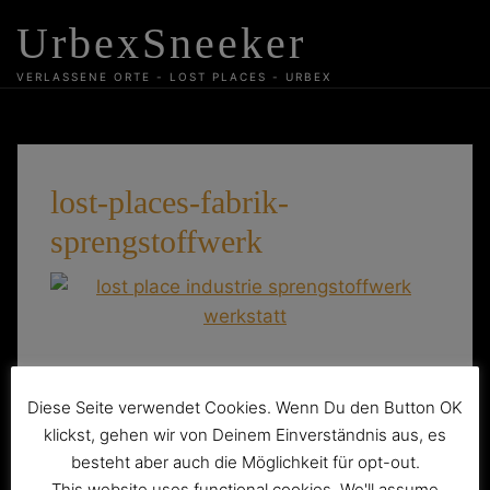
Skip
UrbexSneeker
to
content
VERLASSENE ORTE - LOST PLACES - URBEX
lost-places-fabrik-
sprengstoffwerk
Beitragsnavigation
Diese Seite verwendet Cookies. Wenn Du den Button OK
Das verlassene VEB Sprengstoffwerk II
klickst, gehen wir von Deinem Einverständnis aus, es
besteht aber auch die Möglichkeit für opt-out.
This website uses functional cookies. We'll assume