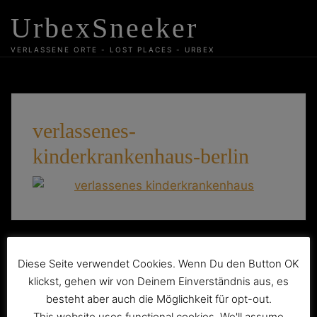
Skip
UrbexSneeker
to
content
VERLASSENE ORTE - LOST PLACES - URBEX
verlassenes-
kinderkrankenhaus-berlin
Beitragsnavigation
Das verlassene Säuglings- und
Diese Seite verwendet Cookies. Wenn Du den Button OK
Kinderkrankenhaus
klickst, gehen wir von Deinem Einverständnis aus, es
besteht aber auch die Möglichkeit für opt-out.
This website uses functional cookies. We'll assume