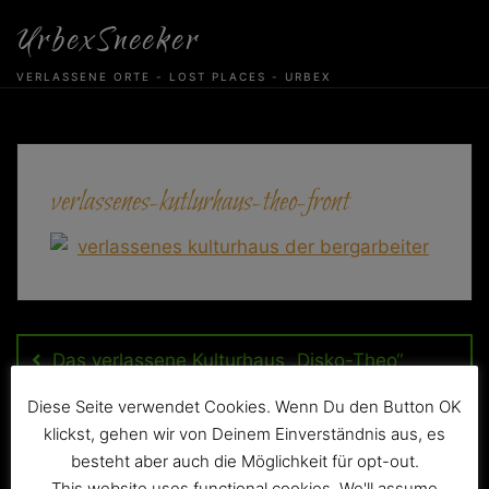
Skip
UrbexSneeker
to
content
VERLASSENE ORTE - LOST PLACES - URBEX
verlassenes-kutlurhaus-theo-front
Beitragsnavigation
Das verlassene Kulturhaus „Disko-Theo“
Diese Seite verwendet Cookies. Wenn Du den Button OK
klickst, gehen wir von Deinem Einverständnis aus, es
besteht aber auch die Möglichkeit für opt-out.
This website uses functional cookies. We'll assume