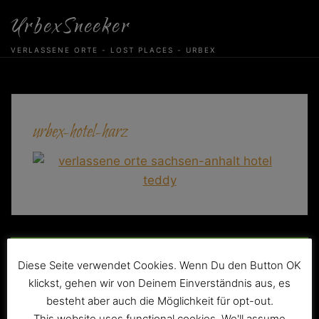
Skip
UrbexSneeker
to
content
VERLASSENE ORTE - LOST PLACES - URBEX
urbex-hotel-harz
Beitragsnavigation
Das verlassene Hotel „Teddy“
Diese Seite verwendet Cookies. Wenn Du den Button OK
klickst, gehen wir von Deinem Einverständnis aus, es
besteht aber auch die Möglichkeit für opt-out.
This website uses functional cookies. We'll assume