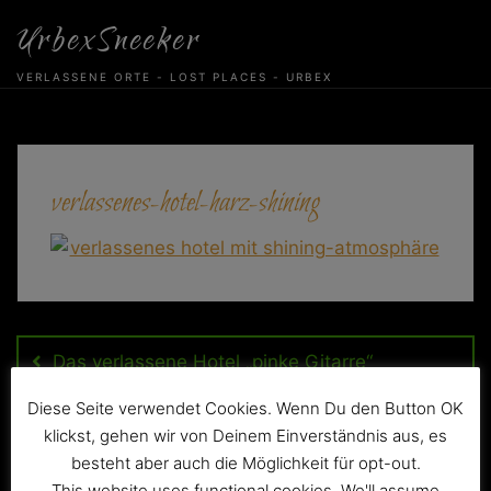
Skip
UrbexSneeker
to
content
VERLASSENE ORTE - LOST PLACES - URBEX
verlassenes-hotel-harz-shining
Beitragsnavigation
Das verlassene Hotel „pinke Gitarre“
Diese Seite verwendet Cookies. Wenn Du den Button OK
klickst, gehen wir von Deinem Einverständnis aus, es
besteht aber auch die Möglichkeit für opt-out.
This website uses functional cookies. We'll assume