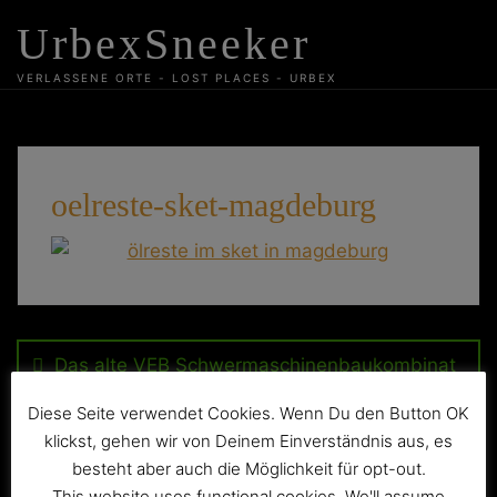
Skip
UrbexSneeker
to
content
VERLASSENE ORTE - LOST PLACES - URBEX
oelreste-sket-magdeburg
Beitragsnavigation
Das alte VEB Schwermaschinenbaukombinat
SKET
Diese Seite verwendet Cookies. Wenn Du den Button OK
klickst, gehen wir von Deinem Einverständnis aus, es
besteht aber auch die Möglichkeit für opt-out.
This website uses functional cookies. We'll assume